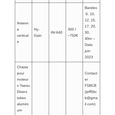
Bandes
:6, 10,
12, 15,
Antenn
17, 20,
e
Hy-
300 /
AV-640
30,
vertical
Gain
~750€
40m –
e
Date:
juin
2023
Chaise
pour
Contact
moteur
er
s Yaesu
F5BCB
Divers
(jeff5bc
tubes
b@gma
alumini
il.com)
um