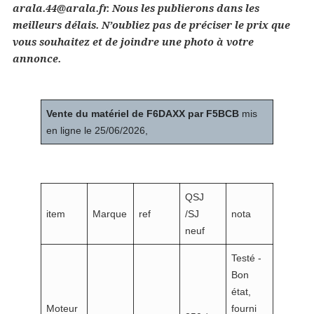
arala.44@arala.fr. Nous les publierons
dans les
meilleurs délais. N’oubliez pas de préciser le prix que
vous souhaitez et de joindre une photo à votre
annonce.
Vente du matériel de F6DAXX par F5BCB
mis
en ligne le 25/06/2026,
QSJ
item
Marque
ref
/SJ
nota
neuf
Testé -
Bon
état,
Moteur
fourni