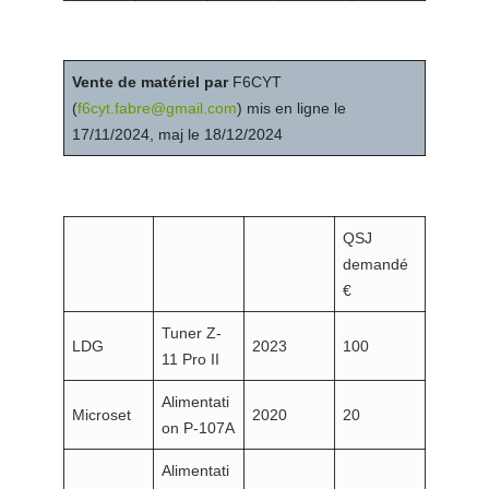
Vente de matériel par
F6CYT
(
f6cyt.fabre@gmail.com
) mis en ligne le
17/11/2024, maj le 18/12/2024
QSJ
demandé
€
Tuner Z-
LDG
2023
100
11 Pro II
Alimentati
Microset
2020
20
on P-107A
Alimentati