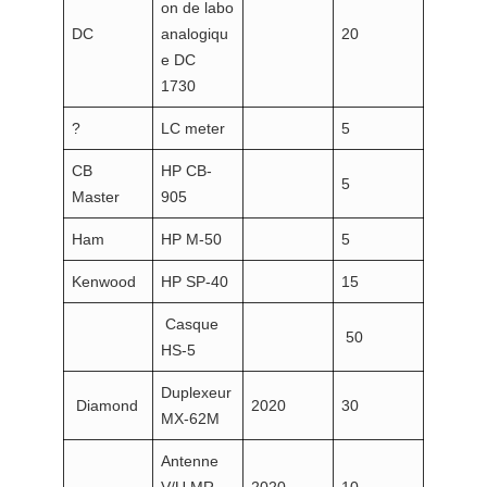
on de labo
DC
analogiqu
20
e DC
1730
?
LC meter
5
CB
HP CB-
5
Master
905
Ham
HP M-50
5
Kenwood
HP SP-40
15
Casque
50
HS-5
Duplexeur
Diamond
2020
30
MX-62M
Antenne
V/U MR-
2020
10