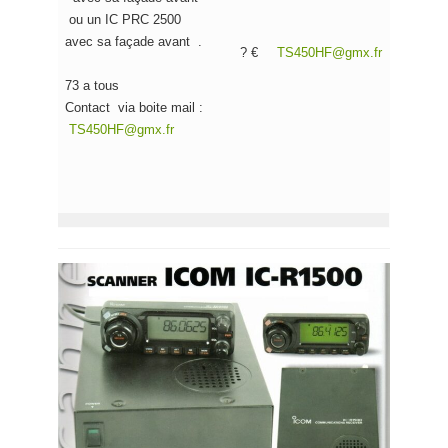
ou un IC PRC 2500
avec sa façade avant .
? €
TS450HF@gmx.fr
73 a tous
Contact via boite mail :
TS450HF@gmx.fr