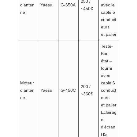
250 /
d’anten
Yaesu
G-650A
avec le
~450€
ne
cable 6
conduct
eurs
et palier
Testé-
Bon
état –
fourni
avec
Moteur
cable 6
200 /
d’anten
Yaesu
G-450C
conduct
~360€
ne
eurs
et palier
Eclairag
e
d’écran
HS