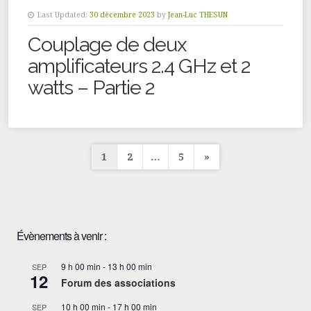
Last Updated:
30 décembre 2023
by
Jean-Luc THESUN
Couplage de deux
amplificateurs 2.4 GHz et 2
watts – Partie 2
Pagination
1
2
…
5
»
des
publications
Évènements à venir :
9 h 00 min
-
13 h 00 min
SEP
12
Forum des associations
10 h 00 min
-
17 h 00 min
SEP