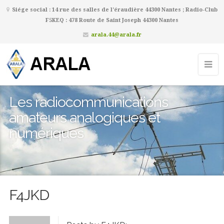
Siége social : 14 rue des salles de l’éraudière 44300 Nantes ; Radio-Club
F5KEQ : 478 Route de Saint Joseph 44300 Nantes
arala.44@arala.fr
Les radiocommunications
amateurs analogiques et
numériques
F4JKD