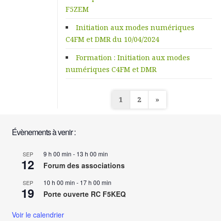
F5ZEM
Initiation aux modes numériques
C4FM et DMR du 10/04/2024
Formation : Initiation aux modes
numériques C4FM et DMR
Pagination
1
2
»
des
publications
Évènements à venir :
9 h 00 min
-
13 h 00 min
SEP
12
Forum des associations
10 h 00 min
-
17 h 00 min
SEP
19
Porte ouverte RC F5KEQ
Voir le calendrier