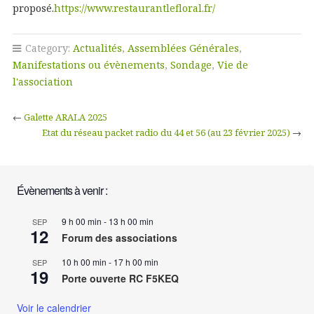
proposé.
https://www.restaurantlefloral.fr/
Category:
Actualités
,
Assemblées Générales
,
Manifestations ou évènements
,
Sondage
,
Vie de
l'association
←
Galette ARALA 2025
Etat du réseau packet radio du 44 et 56 (au 23 février 2025)
→
Évènements à venir :
9 h 00 min
-
13 h 00 min
SEP
12
Forum des associations
10 h 00 min
-
17 h 00 min
SEP
19
Porte ouverte RC F5KEQ
Voir le calendrier