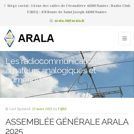
Siége social : 14 rue des salles de l’éraudière 44300 Nantes ; Radio-Club
F5KEQ : 478 Route de Saint Joseph 44300 Nantes
arala.44@arala.fr
Les radiocommunications
amateurs analogiques et
numériques
Last Updated:
23 mars 2025
by
F4JKD
ASSEMBLÉE GÉNÉRALE ARALA
2025