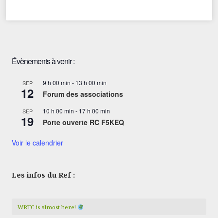
Évènements à venir :
9 h 00 min
-
13 h 00 min
SEP
12
Forum des associations
10 h 00 min
-
17 h 00 min
SEP
19
Porte ouverte RC F5KEQ
Voir le calendrier
Les infos du Ref :
WRTC is almost here!