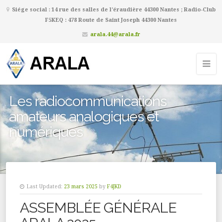
Siége social : 14 rue des salles de l’éraudière 44300 Nantes ; Radio-Club
F5KEQ : 478 Route de Saint Joseph 44300 Nantes
arala.44@arala.fr
Les radiocommunications
amateurs analogiques et
numériques
Last Updated:
23 mars 2025
by
F4JKD
ASSEMBLÉE GÉNÉRALE