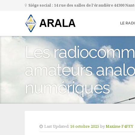
Siége social : 14 rue des salles de l’éraudière 44300 Nan
LE RAD
Les radiocomm
amateurs analo
numériques
Last Updated:
16 octobre 2025
by
Maxime F4FEY