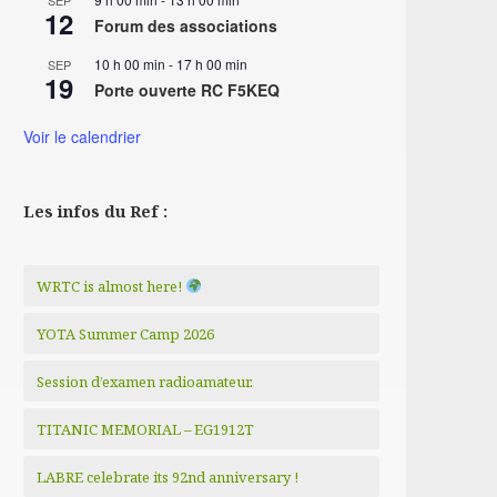
SEP
12
Forum des associations
10 h 00 min
-
17 h 00 min
SEP
19
Porte ouverte RC F5KEQ
Voir le calendrier
Les infos du Ref :
WRTC is almost here!
YOTA Summer Camp 2026
Session d’examen radioamateur.
TITANIC MEMORIAL – EG1912T
LABRE celebrate its 92nd anniversary !