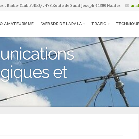
tes ; Radio-Club F5KEQ : 478 Route de Saint Joseph 44300 Nantes
ara
IO AMATEURISME
WEBSDR DE L’ARALA
TRAFIC
TECHNIQU
unications
giques et