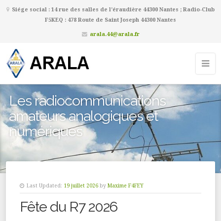
Siége social : 14 rue des salles de l’éraudière 44300 Nantes ; Radio-Club
F5KEQ : 478 Route de Saint Joseph 44300 Nantes
arala.44@arala.fr
Les radiocommunications
amateurs analogiques et
numériques
Last Updated:
19 juillet 2026
by
Maxime F4FEY
Fête du R7 2026