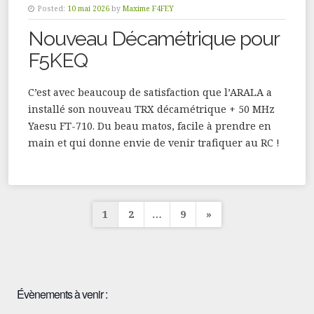
Posted:
10 mai 2026
by
Maxime F4FEY
Nouveau Décamétrique pour
F5KEQ
C’est avec beaucoup de satisfaction que l’ARALA a
installé son nouveau TRX décamétrique + 50 MHz
Yaesu FT-710. Du beau matos, facile à prendre en
main et qui donne envie de venir trafiquer au RC !
Pagination
1
2
…
9
»
des
publications
Évènements à venir :