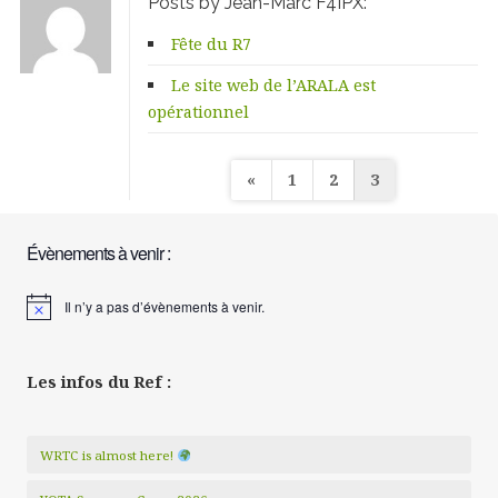
Posts by Jean-Marc F4IPX:
Fête du R7
Le site web de l’ARALA est
opérationnel
Pagination
«
1
2
3
des
publications
Évènements à venir :
Il n’y a pas d’évènements à venir.
Notice
Les infos du Ref :
WRTC is almost here!