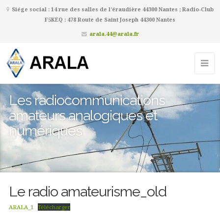
Siége social : 14 rue des salles de l’éraudière 44300 Nantes ; Radio-Club
F5KEQ : 478 Route de Saint Joseph 44300 Nantes
arala.44@arala.fr
Les radiocommunications
amateurs analogiques et
numériques
Le radio amateurisme_old
ARALA_1
Télécharger