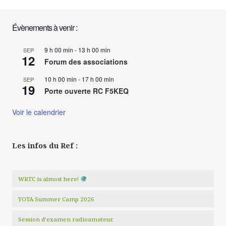
Évènements à venir :
9 h 00 min
-
13 h 00 min
SEP
12
Forum des associations
10 h 00 min
-
17 h 00 min
SEP
19
Porte ouverte RC F5KEQ
Voir le calendrier
Les infos du Ref :
WRTC is almost here!
YOTA Summer Camp 2026
Session d’examen radioamateur.