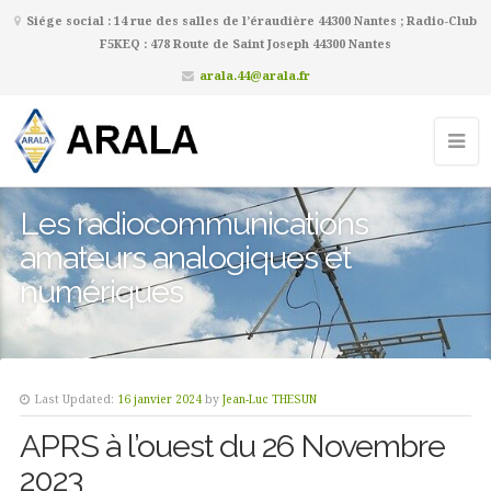
Siége social : 14 rue des salles de l’éraudière 44300 Nantes ; Radio-Club
F5KEQ : 478 Route de Saint Joseph 44300 Nantes
arala.44@arala.fr
Les radiocommunications
amateurs analogiques et
numériques
Last Updated:
16 janvier 2024
by
Jean-Luc THESUN
APRS à l’ouest du 26 Novembre
2023