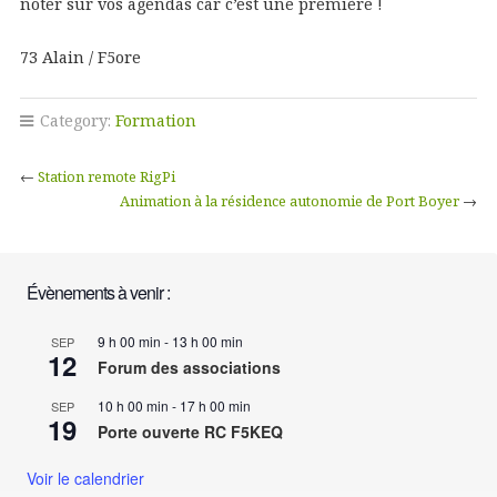
noter sur vos agendas car c’est une première !
73 Alain / F5ore
Category:
Formation
←
Station remote RigPi
Animation à la résidence autonomie de Port Boyer
→
Évènements à venir :
9 h 00 min
-
13 h 00 min
SEP
12
Forum des associations
10 h 00 min
-
17 h 00 min
SEP
19
Porte ouverte RC F5KEQ
Voir le calendrier