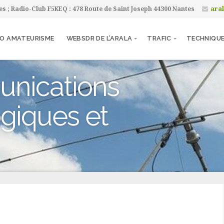
tes ; Radio-Club F5KEQ : 478 Route de Saint Joseph 44300 Nantes
ara
IO AMATEURISME
WEBSDR DE L’ARALA
TRAFIC
TECHNIQU
unications
giques et