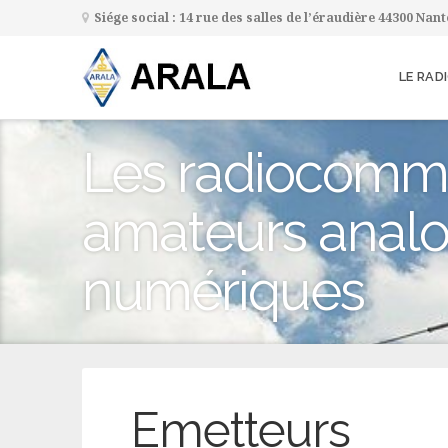
Siége social : 14 rue des salles de l’éraudière 44300 Nan
LE RAD
Les radiocomm
amateurs analo
numériques
Emetteurs