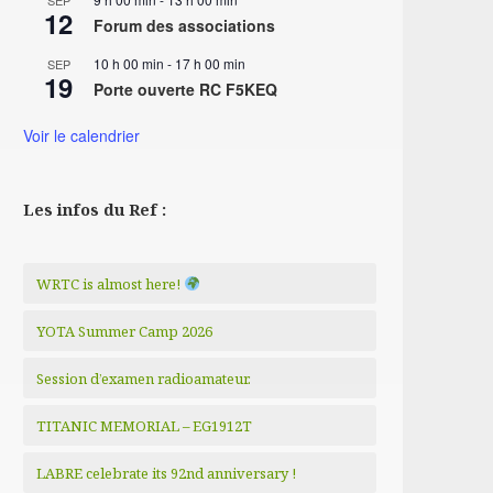
SEP
12
Forum des associations
10 h 00 min
-
17 h 00 min
SEP
19
Porte ouverte RC F5KEQ
Voir le calendrier
Les infos du Ref :
WRTC is almost here!
YOTA Summer Camp 2026
Session d’examen radioamateur.
TITANIC MEMORIAL – EG1912T
LABRE celebrate its 92nd anniversary !