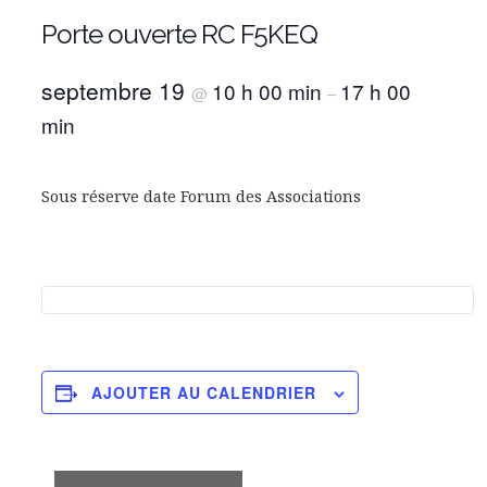
Porte ouverte RC F5KEQ
septembre 19
10 h 00 min
17 h 00
@
–
min
Sous réserve date Forum des Associations
AJOUTER AU CALENDRIER
N