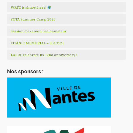
m
WRTC is almost here!
e
YOTA Summer Camp 2026
n
t
Session d’examen radioamateur.
TITANIC MEMORIAL – EG1912T
LABRE celebrate its 92nd anniversary !
Nos sponsors :