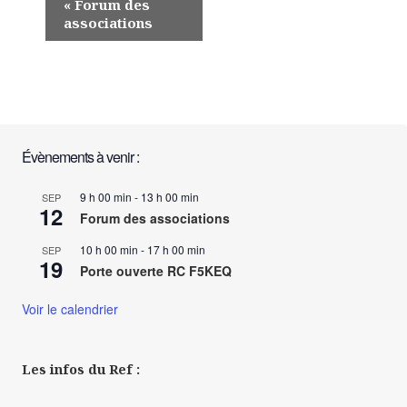
«
Forum des
associations
a
v
i
g
a
Évènements à venir :
t
i
9 h 00 min
-
13 h 00 min
SEP
12
Forum des associations
o
n
10 h 00 min
-
17 h 00 min
SEP
19
Porte ouverte RC F5KEQ
É
v
Voir le calendrier
è
n
Les infos du Ref :
e