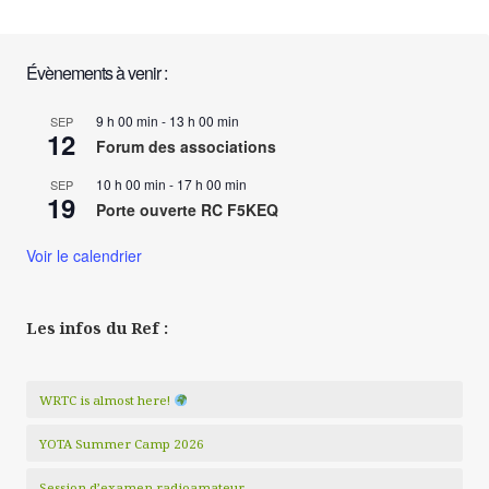
Évènements à venir :
9 h 00 min
-
13 h 00 min
SEP
12
Forum des associations
10 h 00 min
-
17 h 00 min
SEP
19
Porte ouverte RC F5KEQ
Voir le calendrier
Les infos du Ref :
WRTC is almost here!
YOTA Summer Camp 2026
Session d’examen radioamateur.