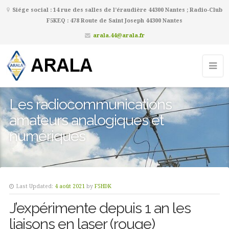
Siége social : 14 rue des salles de l’éraudière 44300 Nantes ; Radio-Club
F5KEQ : 478 Route de Saint Joseph 44300 Nantes
arala.44@arala.fr
Les radiocommunications
amateurs analogiques et
numériques
Last Updated:
4 août 2021
by
F5HDK
J’expérimente depuis 1 an les
liaisons en laser (rouge)