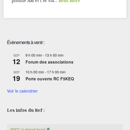
phonie AM et CW via…
Read More
Évènements à venir :
9 h 00 min
-
13 h 00 min
SEP
12
Forum des associations
10 h 00 min
-
17 h 00 min
SEP
19
Porte ouverte RC F5KEQ
Voir le calendrier
Les infos du Ref :
WRTC is almost here!