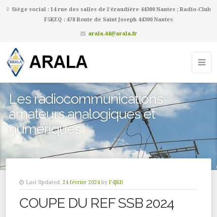
Siége social : 14 rue des salles de l’éraudière 44300 Nantes ; Radio-Club
F5KEQ : 478 Route de Saint Joseph 44300 Nantes
arala.44@arala.fr
Les radiocommunications
amateurs analogiques et
numériques
Last Updated:
24 février 2024
by
F4JKD
COUPE DU REF SSB 2024