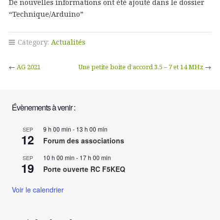
De nouvelles informations ont été ajouté dans le dossier
“Technique/Arduino”
Category:
Actualités
←
AG 2021
Une petite boite d’accord 3,5 – 7 et 14 MHz
→
Évènements à venir :
9 h 00 min
-
13 h 00 min
SEP
12
Forum des associations
10 h 00 min
-
17 h 00 min
SEP
19
Porte ouverte RC F5KEQ
Voir le calendrier