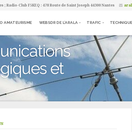
tes ; Radio-Club F5KEQ : 478 Route de Saint Joseph 44300 Nantes
ara
IO AMATEURISME
WEBSDR DE L’ARALA
TRAFIC
TECHNIQU
unications
giques et
UN