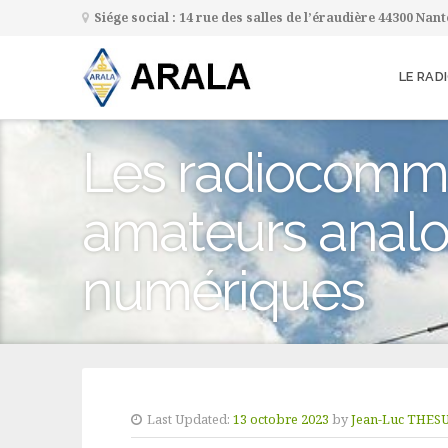
Siége social : 14 rue des salles de l’éraudière 44300 Nan
LE RAD
Les radiocomm
amateurs analo
numériques
Last Updated:
13 octobre 2023
by
Jean-Luc THES