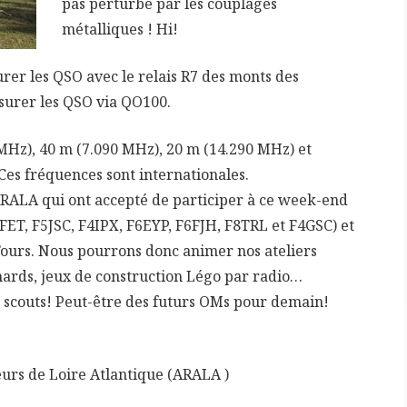
pas perturbé par les couplages
métalliques ! Hi!
rer les QSO avec le relais R7 des monts des
ssurer les QSO via QO100.
MHz), 40 m (7.090 MHz), 20 m (14.290 MHz) et
es fréquences sont internationales.
’ARALA qui ont accepté de participer à ce week-end
ET, F5JSC, F4IPX, F6EYP, F6FJH, F8TRL et F4GSC) et
ours. Nous pourrons donc animer nos ateliers
nards, jeux de construction Légo par radio…
e scouts! Peut-être des futurs OMs pour demain!
eurs de Loire Atlantique (ARALA )