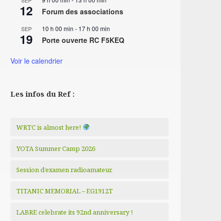
SEP
12
Forum des associations
10 h 00 min
-
17 h 00 min
SEP
19
Porte ouverte RC F5KEQ
Voir le calendrier
Les infos du Ref :
WRTC is almost here!
YOTA Summer Camp 2026
Session d’examen radioamateur.
TITANIC MEMORIAL – EG1912T
LABRE celebrate its 92nd anniversary !