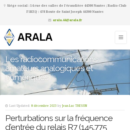
Siége social : 14 rue des salles de l’éraudière 44300 Nantes ; Radio-Club
F5KEQ : 478 Route de Saint Joseph 44300 Nantes
arala.44@arala.fr
Les radiocommunications
amateurs analogiques et
numériques
Last Updated:
8 décembre 2023
by
Jean-Luc THESUN
Perturbations sur la fréquence
d’entrée du relais R7 (145.775