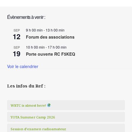
Évènements à venir :
9 h 00 min
-
13 h 00 min
SEP
12
Forum des associations
10 h 00 min
-
17 h 00 min
SEP
19
Porte ouverte RC F5KEQ
Voir le calendrier
Les infos du Ref :
WRTC is almost here!
YOTA Summer Camp 2026
Session d’examen radioamateur.