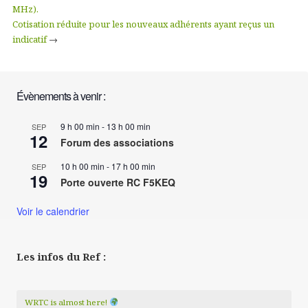
MHz).
Cotisation réduite pour les nouveaux adhérents ayant reçus un
indicatif
→
Évènements à venir :
9 h 00 min
-
13 h 00 min
SEP
12
Forum des associations
10 h 00 min
-
17 h 00 min
SEP
19
Porte ouverte RC F5KEQ
Voir le calendrier
Les infos du Ref :
WRTC is almost here!