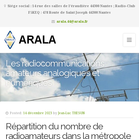
Siége social : 14 rue des salles de l’éraudière 44300 Nantes ; Radio-Club
F5KEQ : 478 Route de Saint Joseph 44300 Nantes
arala.44@arala.fr
Les radiocommunications
amateurs analogiques et
numériques
Posted:
14 décembre 2023
by
Jean-Luc THESUN
Répartition du nombre de
radioamateurs dans la métropole