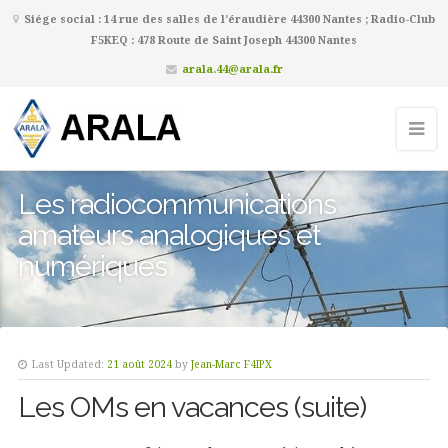
Siége social : 14 rue des salles de l’éraudière 44300 Nantes ; Radio-Club
F5KEQ : 478 Route de Saint Joseph 44300 Nantes
arala.44@arala.fr
Les radiocommunications
amateurs analogiques et
numériques
Last Updated:
21 août 2024
by
Jean-Marc F4IPX
Les OMs en vacances (suite)