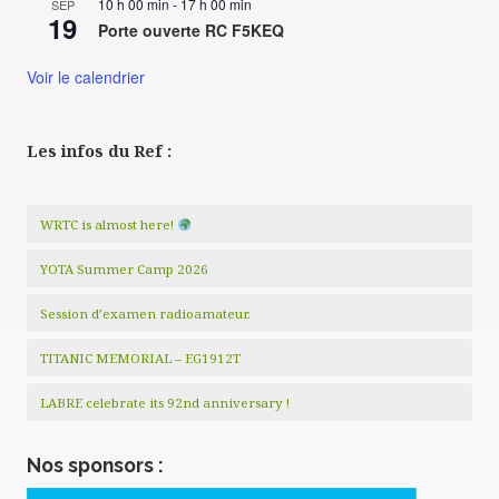
10 h 00 min
-
17 h 00 min
SEP
19
Porte ouverte RC F5KEQ
Voir le calendrier
Les infos du Ref :
WRTC is almost here!
YOTA Summer Camp 2026
Session d’examen radioamateur.
TITANIC MEMORIAL – EG1912T
LABRE celebrate its 92nd anniversary !
Nos sponsors :