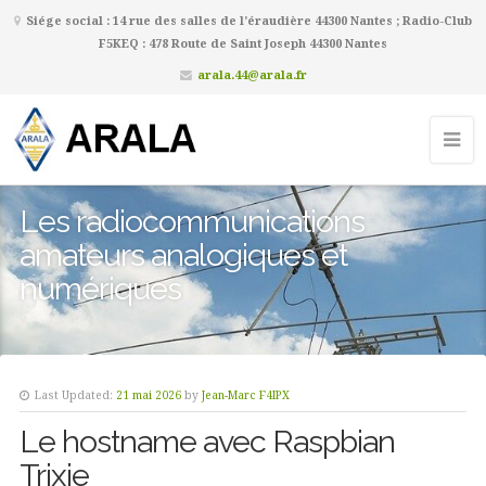
Siége social : 14 rue des salles de l’éraudière 44300 Nantes ; Radio-Club
F5KEQ : 478 Route de Saint Joseph 44300 Nantes
arala.44@arala.fr
Les radiocommunications
amateurs analogiques et
numériques
Last Updated:
21 mai 2026
by
Jean-Marc F4IPX
Le hostname avec Raspbian
Trixie