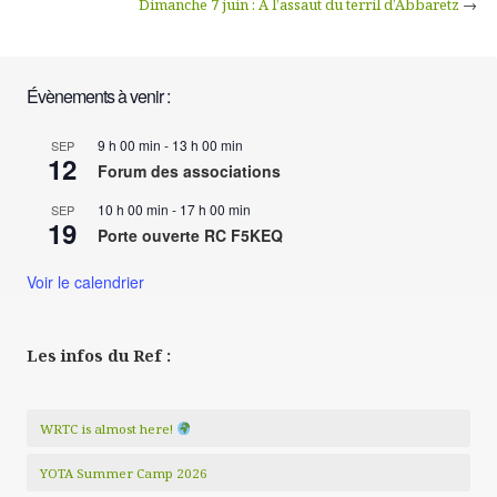
Dimanche 7 juin : À l’assaut du terril d’Abbaretz
→
Évènements à venir :
9 h 00 min
-
13 h 00 min
SEP
12
Forum des associations
10 h 00 min
-
17 h 00 min
SEP
19
Porte ouverte RC F5KEQ
Voir le calendrier
Les infos du Ref :
WRTC is almost here!
YOTA Summer Camp 2026